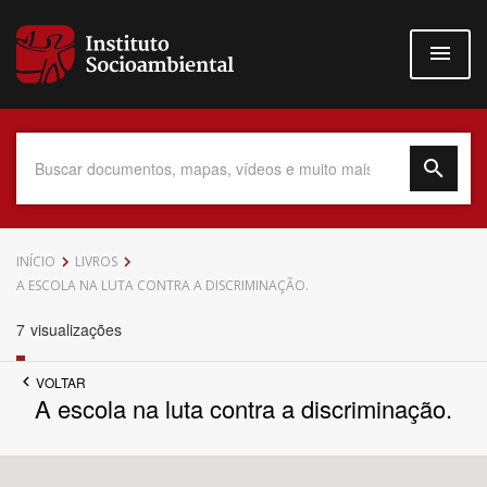
Pular
para
o
conteúdo
principal
Data do Documento
INÍCIO
LIVROS
A ESCOLA NA LUTA CONTRA A DISCRIMINAÇÃO.
7
visualizações
Até
VOLTAR
A escola na luta contra a discriminação.
Povo Indígena