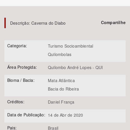
Bioma / Bacia
Compartilhe
Descrição:
Caverna do Diabo
Tema
Subtema
Categoria:
Turismo Socioambiental
Quilombolas
Área de Levantamento
Área Protegida:
Quilombo André Lopes - QUI
Área Protegida
Bioma / Bacia:
Mata Atlântica
Bacia do Ribeira
BUSCAR
Créditos:
Daniel França
Data de Publicação:
14 de Abr de 2020
Pais:
Brasil