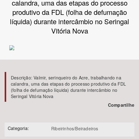
calandra, uma das etapas do processo
produtivo da FDL (folha de defumação
Bioma / Bacia
líquida) durante intercâmbio no Seringal
Vitória Nova
Tema
Subtema
Área de Levantamento
Descrição:
Valmir, serinqueiro do Acre, trabalhando na
Área Protegida
calandra, uma das etapas do processo produtivo da FDL
(folha de defumação líquida) durante intercâmbio no
Seringal Vitória Nova
BUSCAR
Compartilhe
Categoria:
Ribeirinhos/Beiradeiros