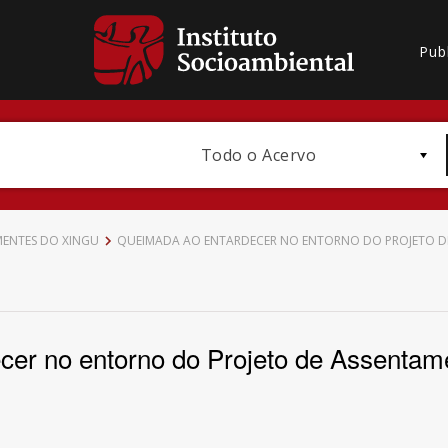
Pub
Todo o Acervo
MENTES DO XINGU
QUEIMADA AO ENTARDECER NO ENTORNO DO PROJETO D
Bioma / Bacia
er no entorno do Projeto de Assentam
Subtema