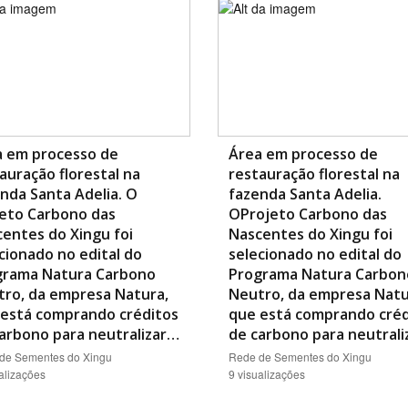
a em processo de
Área em processo de
auração florestal na
restauração florestal na
nda Santa Adelia. O
fazenda Santa Adelia.
eto Carbono das
OProjeto Carbono das
entes do Xingu foi
Nascentes do Xingu foi
cionado no edital do
selecionado no edital do
grama Natura Carbono
Programa Natura Carbon
ro, da empresa Natura,
Neutro, da empresa Natu
 está comprando créditos
que está comprando créd
arbono para neutralizar…
de carbono para neutral
de Sementes do Xingu
Rede de Sementes do Xingu
alizações
9 visualizações