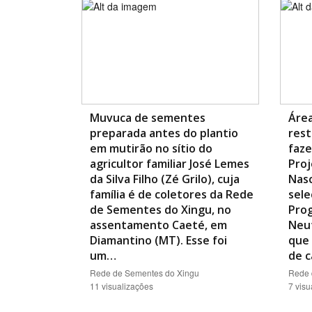
Muvuca de sementes
Áre
preparada antes do plantio
rest
em mutirão no sítio do
faze
agricultor familiar José Lemes
Proj
da Silva Filho (Zé Grilo), cuja
Nasc
família é de coletores da Rede
sele
de Sementes do Xingu, no
Pro
assentamento Caeté, em
Neut
Diamantino (MT). Esse foi
que
um…
de c
Rede de Sementes do Xingu
Rede 
11 visualizações
7 visu