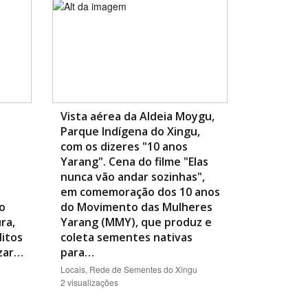
Vista aérea da Aldeia Moygu,
Parque Indígena do Xingu,
com os dizeres "10 anos
Yarang". Cena do filme "Elas
nunca vão andar sozinhas",
em comemoração dos 10 anos
o
do Movimento das Mulheres
ra,
Yarang (MMY), que produz e
itos
coleta sementes nativas
izar…
para…
Locais, Rede de Sementes do Xingu
2 visualizações