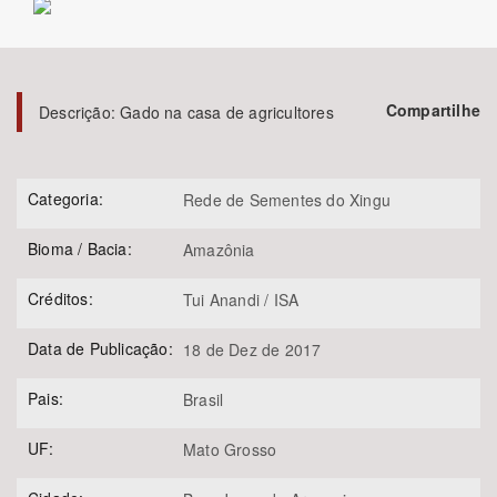
Bioma / Bacia
Compartilhe
Tema
Descrição:
Gado na casa de agricultores
Subtema
Categoria:
Rede de Sementes do Xingu
Área de Levantamento
Bioma / Bacia:
Amazônia
Área Protegida
Créditos:
Tui Anandi / ISA
Data de Publicação:
18 de Dez de 2017
BUSCAR
Pais:
Brasil
UF:
Mato Grosso