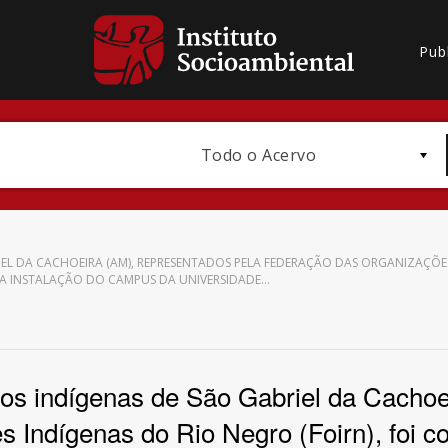
Pub
Todo o Acervo
EL DA CACHOEIRA (AM), REPRESENTADOS PELA FEDERAÇÃO DAS ORGANIZAÇÕES 
A INSTALAÇÃO DO CAMPUS DA UNIVERSIDADE…
Bioma / Bacia
os indígenas de São Gabriel da Cachoe
 Indígenas do Rio Negro (Foirn), foi
Subtema