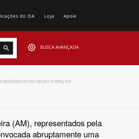
licações do ISA
Loja
Apoie
BUSCA AVANÇADA
INDÍGENAS DO RIO NEGRO (FOIRN), FOI
ira (AM), representados pela
 convocada abruptamente uma