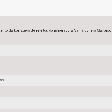
Área Protegida
pimento da barragem de rejeitos da mineradora Samarco, em Mariana,
ama