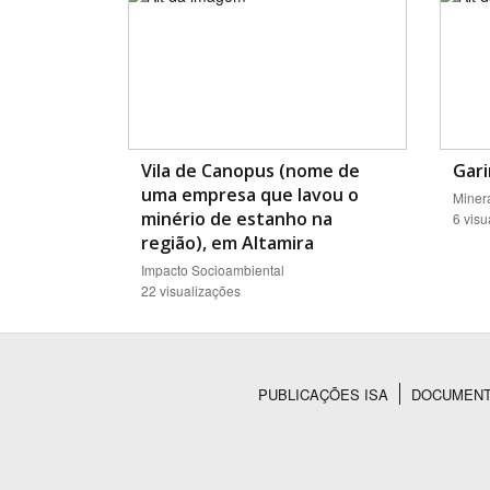
Vila de Canopus (nome de
Gar
uma empresa que lavou o
Miner
minério de estanho na
6 visu
região), em Altamira
Impacto Socioambiental
22 visualizações
PUBLICAÇÕES ISA
DOCUMEN
Rodapé