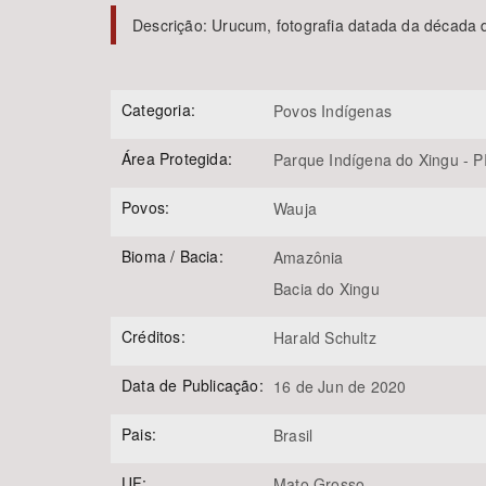
Descrição:
Urucum, fotografia datada da década 
Área de Levantamento
Categoria:
Povos Indígenas
Área Protegida:
Parque Indígena do Xingu - P
Povos:
Wauja
Bioma / Bacia:
Amazônia
Bacia do Xingu
Créditos:
Harald Schultz
Data de Publicação:
16 de Jun de 2020
Pais:
Brasil
UF:
Mato Grosso