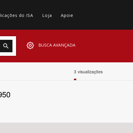
licações do ISA
Loja
Apoie
BUSCA AVANÇADA
3
visualizações
950