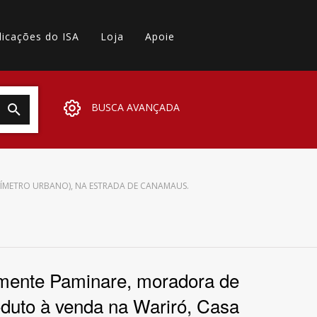
licações do ISA
Loja
Apoie
BUSCA AVANÇADA
RÍMETRO URBANO), NA ESTRADA DE CANAMAUS.
lemente Paminare, moradora de
oduto à venda na Wariró, Casa