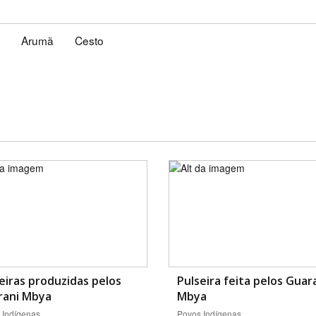
Arumã
Cesto
eiras produzidas pelos
Pulseira feita pelos Guar
rani Mbya
Mbya
 Indígenas
Povos Indígenas