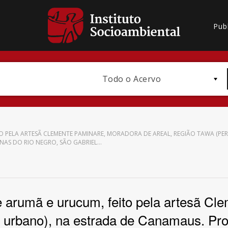
Pub
Todo o Acervo
 PELA ARTESÃ CLEMENTE PAMINARE, MORADORA DE AREAL, REGIÃO TAWA (PE
NAS DO RIO NEGRO, SÃO GABRIEL…
Bioma / Bacia
e arumã e urucum, feito pela artesã C
o urbano), na estrada de Canamaus. Pr
Subtema