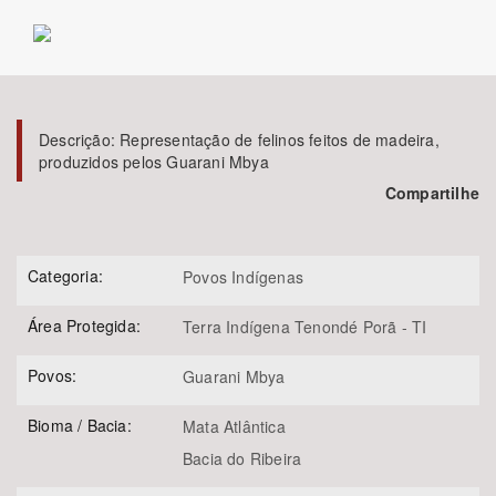
Bioma / Bacia
Tema
Descrição:
Representação de felinos feitos de madeira,
produzidos pelos Guarani Mbya
Subtema
Compartilhe
Área de Levantamento
Categoria:
Povos Indígenas
Área Protegida
Área Protegida:
Terra Indígena Tenondé Porã - TI
BUSCAR
Povos:
Guarani Mbya
Bioma / Bacia:
Mata Atlântica
Bacia do Ribeira