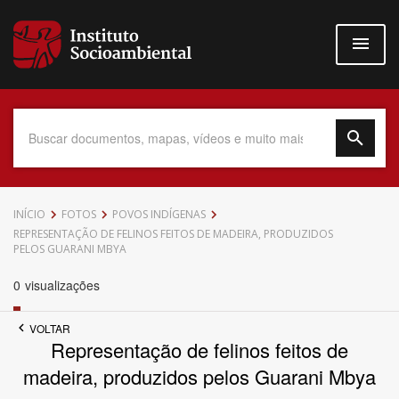
Pular
para
o
conteúdo
principal
Data do Documento
INÍCIO
FOTOS
POVOS INDÍGENAS
REPRESENTAÇÃO DE FELINOS FEITOS DE MADEIRA, PRODUZIDOS
PELOS GUARANI MBYA
0
visualizações
Até
VOLTAR
Representação de felinos feitos de
madeira, produzidos pelos Guarani Mbya
Povo Indígena