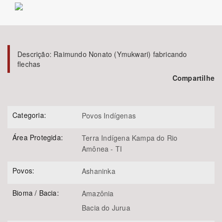
Bioma / Bacia
Tema
Descrição:
Raimundo Nonato (Ymukwari) fabricando
flechas
Subtema
Compartilhe
Área de Levantamento
Categoria:
Povos Indígenas
Área Protegida
Área Protegida:
Terra Indígena Kampa do Rio
Amônea - TI
BUSCAR
Povos:
Ashaninka
Bioma / Bacia:
Amazônia
Bacia do Jurua