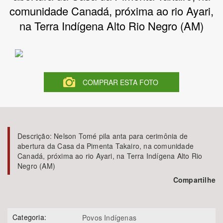
comunidade Canadá, próxima ao rio Ayari,
Bioma / Bacia
na Terra Indígena Alto Rio Negro (AM)
Tema
Subtema
COMPRAR ESTA FOTO
Área de Levantamento
Área Protegida
Descrição:
Nelson Tomé pila anta para cerimônia de
abertura da Casa da Pimenta Takairo, na comunidade
Canadá, próxima ao rio Ayari, na Terra Indígena Alto Rio
BUSCAR
Negro (AM)
Compartilhe
Categoria:
Povos Indígenas