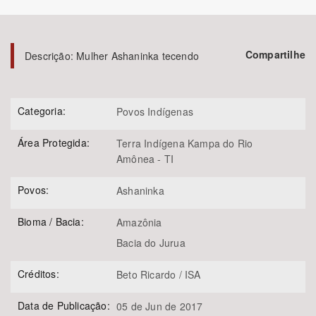
Bioma / Bacia
Compartilhe
Descrição:
Mulher Ashaninka tecendo
Tema
Subtema
Categoria:
Povos Indígenas
Área Protegida:
Terra Indígena Kampa do Rio
Área de Levantamento
Amônea - TI
Área Protegida
Povos:
Ashaninka
Bioma / Bacia:
Amazônia
BUSCAR
Bacia do Jurua
Créditos:
Beto Ricardo / ISA
Data de Publicação:
05 de Jun de 2017