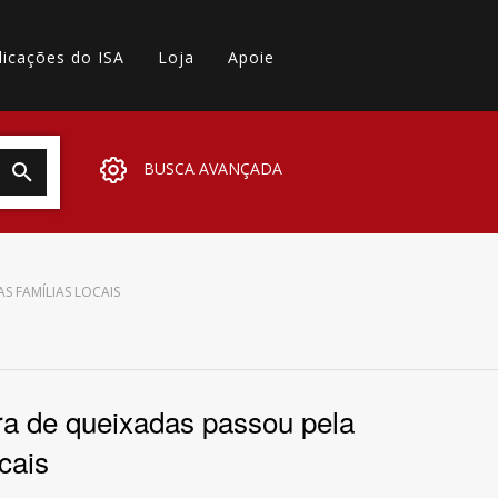
licações do ISA
Loja
Apoie
BUSCA AVANÇADA
S FAMÍLIAS LOCAIS
a de queixadas passou pela
ocais