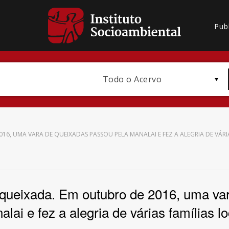
Pub
Todo o Acervo
6, UMA VARA DE QUEIXADAS PASSOU PELA MANALAI E FEZ A ALEGRIA DE VÁRIA
Bioma / Bacia
queixada. Em outubro de 2016, uma var
lai e fez a alegria de várias famílias l
Subtema