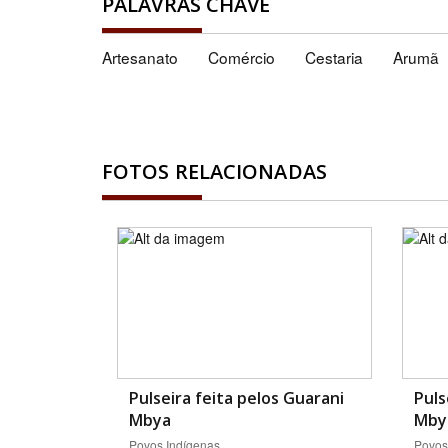
PALAVRAS CHAVE
Artesanato
Comércio
Cestaria
Arumã
FOTOS RELACIONADAS
Pulseira feita pelos Guarani
Puls
Mbya
Mby
Povos Indígenas
Povos