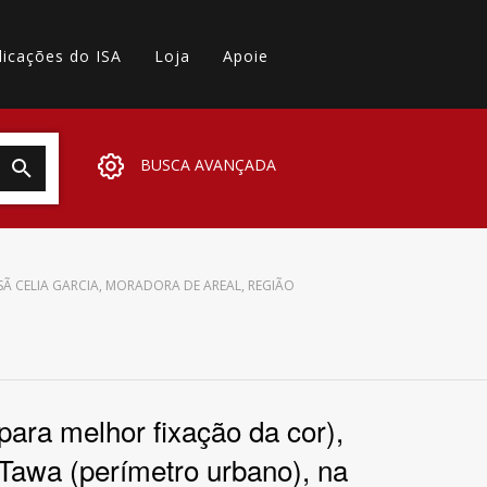
licações do ISA
Loja
Apoie
BUSCA AVANÇADA
Ã CELIA GARCIA, MORADORA DE AREAL, REGIÃO
para melhor fixação da cor),
 Tawa (perímetro urbano), na