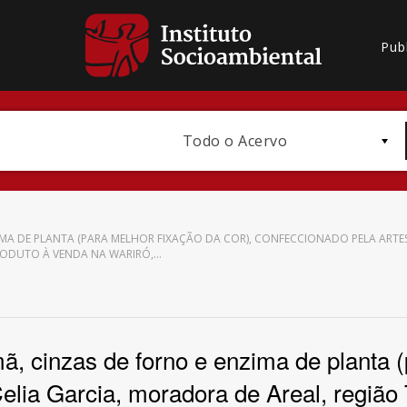
Pub
Todo o Acervo
IMA DE PLANTA (PARA MELHOR FIXAÇÃO DA COR), CONFECCIONADO PELA ARTES
RODUTO À VENDA NA WARIRÓ,…
Bioma / Bacia
mã, cinzas de forno e enzima de planta (
elia Garcia, moradora de Areal, região
Subtema