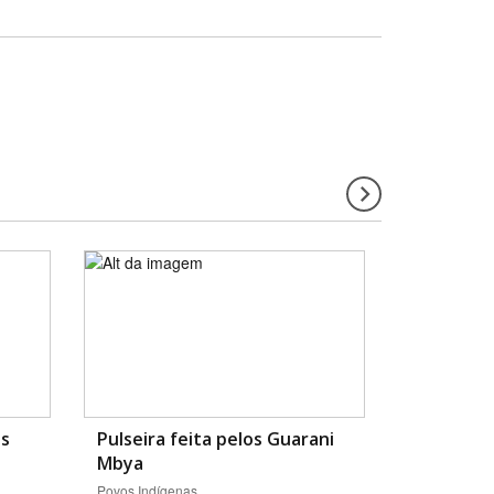
os
Pulseira feita pelos Guarani
Mbya
Povos Indígenas