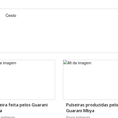
Cesto
eira feita pelos Guarani
Pulseiras produzidas pel
a
Guarani Mbya
 Indígenas
Povos Indígenas