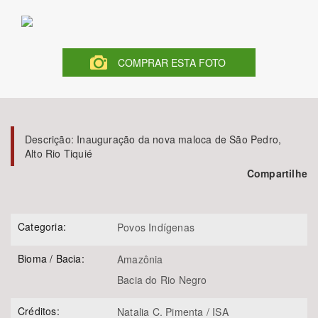
Bioma / Bacia
COMPRAR ESTA FOTO
Tema
Subtema
Descrição:
Inauguração da nova maloca de São Pedro,
Área de Levantamento
Alto Rio Tiquié
Compartilhe
Área Protegida
Categoria:
Povos Indígenas
BUSCAR
Bioma / Bacia:
Amazônia
Bacia do Rio Negro
Créditos:
Natalia C. Pimenta / ISA