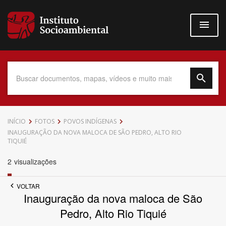
Pular
para
o
conteúdo
principal
Data do Documento
INÍCIO
FOTOS
POVOS INDÍGENAS
INAUGURAÇÃO DA NOVA MALOCA DE SÃO PEDRO, ALTO RIO
TIQUIÉ
2
visualizações
Até
VOLTAR
Inauguração da nova maloca de São
Pedro, Alto Rio Tiquié
Povo Indígena