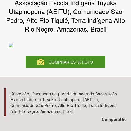
Associação Escola Indígena Tuyuka
Utapinopona (AEITU), Comunidade São
Bioma / Bacia
Pedro, Alto Rio Tiquié, Terra Indígena Alto
Rio Negro, Amazonas, Brasil
Tema
Subtema
Área de Levantamento
COMPRAR ESTA FOTO
Área Protegida
Descrição:
Desenhos na perede da sede da Associação
BUSCAR
Escola Indígena Tuyuka Utapinopona (AEITU),
Comunidade São Pedro, Alto Rio Tiquié, Terra Indígena
Alto Rio Negro, Amazonas, Brasil
Compartilhe