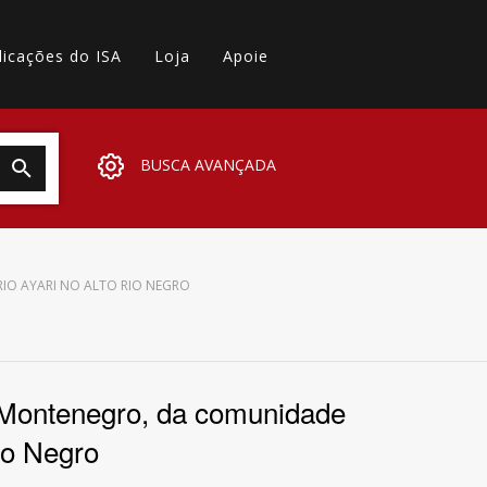
licações do ISA
Loja
Apoie
BUSCA AVANÇADA
RIO AYARI NO ALTO RIO NEGRO
e Montenegro, da comunidade
io Negro