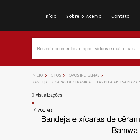
Pular
Main
para
o
Início
Sobre o Acervo
Contato
navigation
Menu
conteúdo
principal
secundário
Data do Documento
Até
INÍCIO
FOTOS
POVOS INDÍGENAS
BANDEJA E XÍCARAS DE CÊRAMICA FEITAS PELA ARTESÃ NA
0
visualizações
Povo Indígena
VOLTAR
Bandeja e xícaras de cêram
Baniwa 
Tema