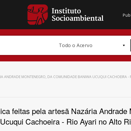
Pub
Todo o Acervo
ZÁRIA ANDRADE MONTENEGRO, DA COMUNIDADE BANIWA UCUQUI CACHOEIRA - 
Bioma / Bacia
ica feitas pela artesã Nazária Andrad
Ucuqui Cachoeira - Rio Ayari no Alto R
Subtema