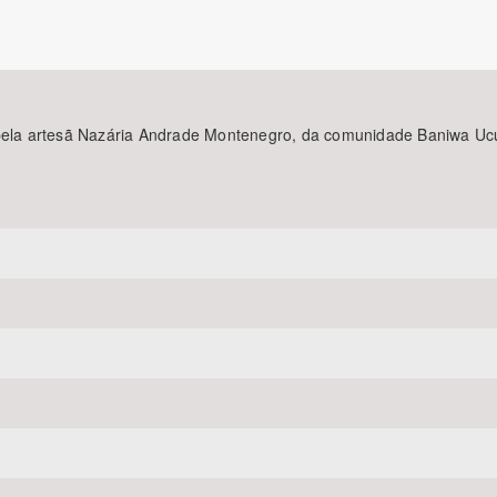
Área Protegida
 pela artesã Nazária Andrade Montenegro, da comunidade Baniwa Ucuq