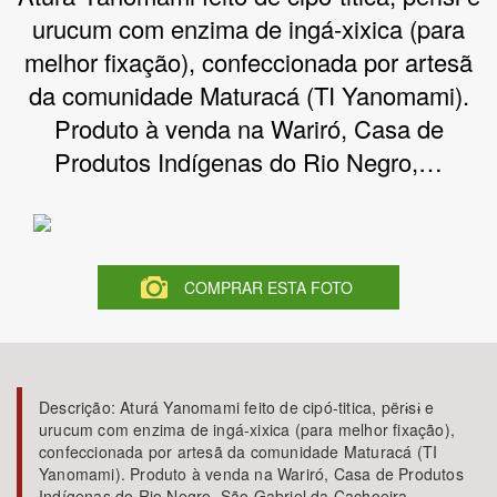
urucum com enzima de ingá-xixica (para
Bioma / Bacia
melhor fixação), confeccionada por artesã
da comunidade Maturacá (TI Yanomami).
Tema
Produto à venda na Wariró, Casa de
Produtos Indígenas do Rio Negro,…
Subtema
Área de Levantamento
Área Protegida
COMPRAR ESTA FOTO
BUSCAR
Descrição:
Aturá Yanomami feito de cipó-titica, përɨsɨ e
urucum com enzima de ingá-xixica (para melhor fixação),
confeccionada por artesã da comunidade Maturacá (TI
Yanomami). Produto à venda na Wariró, Casa de Produtos
Indígenas do Rio Negro, São Gabriel da Cachoeira