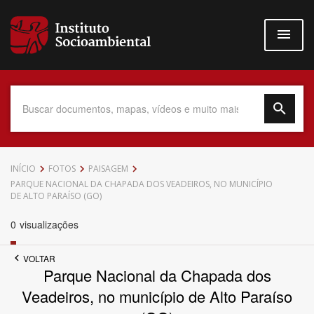
Pular
para
o
conteúdo
principal
Data do Documento
INÍCIO
FOTOS
PAISAGEM
PARQUE NACIONAL DA CHAPADA DOS VEADEIROS, NO MUNICÍPIO
DE ALTO PARAÍSO (GO)
0
visualizações
Até
VOLTAR
Parque Nacional da Chapada dos
Veadeiros, no município de Alto Paraíso
Povo Indígena