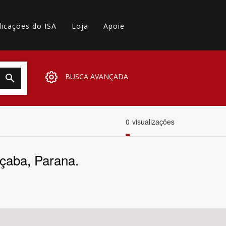
licações do ISA
Loja
Apoie
BUSCA AVANÇADA
0
visualizações
çaba, Parana.