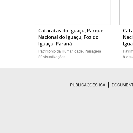
Cataratas do Iguaçu, Parque
Cata
Nacional do Iguaçu, Foz do
Naci
Iguaçu, Paraná
Igua
Patrimônio da Humanidade, Paisagem
Patri
22 visualizações
8 visu
PUBLICAÇÕES ISA
DOCUMEN
Rodapé