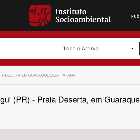
Pub
Todo o Acervo
RAIA DESERTA, EM GUARAQUEÇABA, PARANA.
gui (PR) - Praia Deserta, em Guaraque
Bioma / Bacia
Subtema