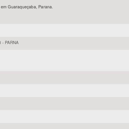
a, em Guaraqueçaba, Parana.
Área Protegida
i - PARNA