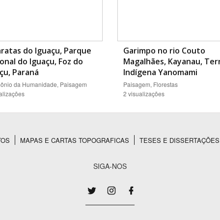
ratas do Iguaçu, Parque
Garimpo no rio Couto
onal do Iguaçu, Foz do
Magalhães, Kayanau, Ter
çu, Paraná
Indígena Yanomami
mônio da Humanidade, Paisagem
Paisagem, Florestas
alizações
2 visualizações
TOS
MAPAS E CARTAS TOPOGRAFICAS
TESES E DISSERTAÇÕES
SIGA-NOS