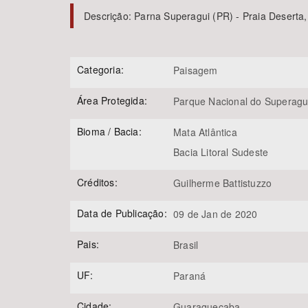
Descrição:
Parna Superagui (PR) - Praia Desert
Área de Levantamento
Categoria:
Paisagem
Área Protegida:
Parque Nacional do Superagu
Bioma / Bacia:
Mata Atlântica
Bacia Litoral Sudeste
Créditos:
Guilherme Battistuzzo
Data de Publicação:
09 de Jan de 2020
Pais:
Brasil
UF:
Paraná
Cidade:
Guaraqueçaba