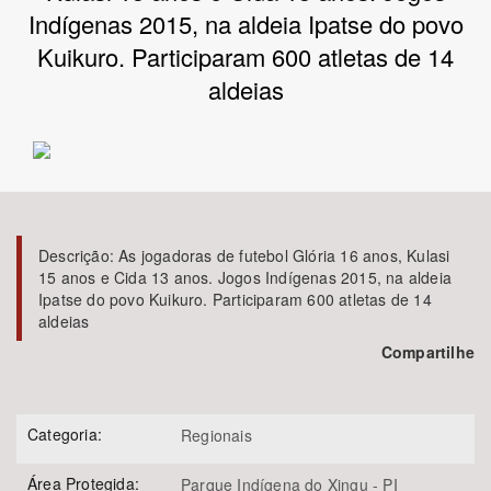
Indígenas 2015, na aldeia Ipatse do povo
Bioma / Bacia
Kuikuro. Participaram 600 atletas de 14
aldeias
Tema
Subtema
Área de Levantamento
Descrição:
As jogadoras de futebol Glória 16 anos, Kulasi
15 anos e Cida 13 anos. Jogos Indígenas 2015, na aldeia
Área Protegida
Ipatse do povo Kuikuro. Participaram 600 atletas de 14
aldeias
Compartilhe
BUSCAR
Categoria:
Regionais
Área Protegida:
Parque Indígena do Xingu - PI