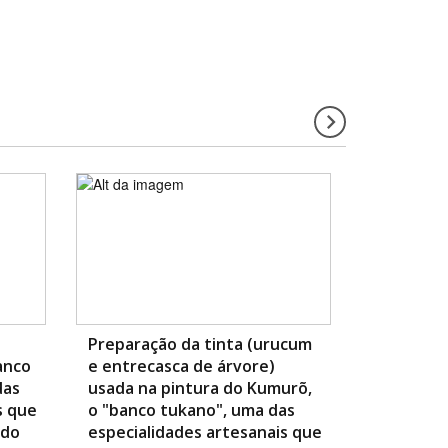
Preparação da tinta (urucum
anco
e entrecasca de árvore)
das
usada na pintura do Kumurõ,
s que
o "banco tukano", uma das
 do
especialidades artesanais que