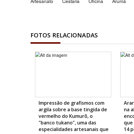
Artesanato
Cestaria
Oficina
Arumã
FOTOS RELACIONADAS
Impressão de grafismos com
Arar
argila sobre a base tingida de
na a
vermelho do Kumurõ, o
enco
"banco tukano", uma das
que 
especialidades artesanais que
14 p