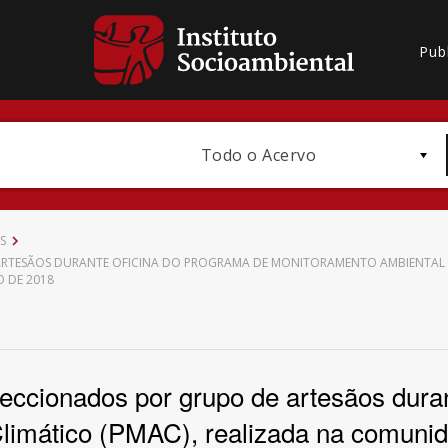
Pub
Todo o Acervo
S
RTESÃOS DURANTE OFICINA DO PROGRAMA DE MONITORAMENTO AMBIENTAL E
O DE 2018
Bioma / Bacia
eccionados por grupo de artesãos duran
limático (PMAC), realizada na comunid
Subtema