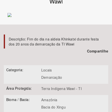
Wawi
Bioma / Bacia
Tema
Subtema
Descrição:
Fim do dia na aldeia Khinkatxi durante festa
dos 20 anos da demarcação da TI Wawi
Compartilhe
Área de Levantamento
Área Protegida
Categoria:
Locais
Demarcação
BUSCAR
Área Protegida:
Terra Indígena Wawi - TI
Bioma / Bacia:
Amazônia
Bacia do Xingu