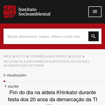
Pular
para
o
conteúdo
principal
Data do Documento
INÍCIO
FOTOS
CONFERÊNCIAS/ENCONTROS
LOCAIS
FIM DO DIA NA ALDEIA KHINKATXI DURANTE FESTA DOS 20 ANOS
DA DEMARCAÇÃO DA TI WAWI
0
visualizações
Até
VOLTAR
Fim do dia na aldeia Khinkatxi durante
festa dos 20 anos da demarcação da TI
Povo Indígena