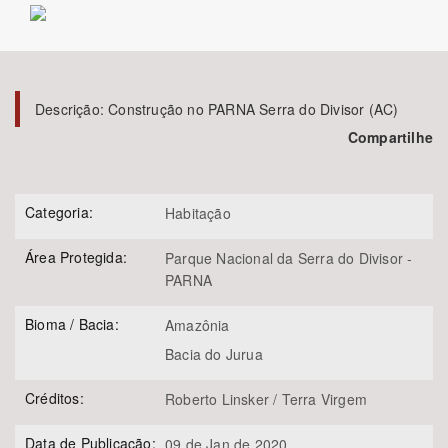
Bioma / Bacia
Tema
Descrição:
Construção no PARNA Serra do Divisor (AC)
Compartilhe
Subtema
Área de Levantamento
Categoria:
Habitação
Área Protegida:
Área Protegida
Parque Nacional da Serra do Divisor -
PARNA
Bioma / Bacia:
Amazônia
BUSCAR
Bacia do Jurua
Créditos:
Roberto Linsker / Terra Virgem
Data de Publicação:
09 de Jan de 2020