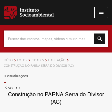
Pular
para
o
conteúdo
principal
Data do Documento
INÍCIO
FOTOS
CIDADES
HABITAÇÃO
CONSTRUÇÃO NO PARNA SERRA DO DIVISOR (AC)
0
visualizações
Até
VOLTAR
Construção no PARNA Serra do Divisor
(AC)
Povo Indígena