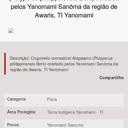
pelos Yanomami Sanöma da região de
Bioma / Bacia
Awaris, TI Yanomami
Tema
Subtema
Descrição:
Cogumelo comestível Atapaamo (Polyporus
Área de Levantamento
philippinensis Berk) coletado pelos Yanomami Sanöma da
região de Awaris, TI Yanomami
Área Protegida
Compartilhe
BUSCAR
Categoria:
Flora
Área Protegida:
Terra Indígena Yanomami - TI
Povos:
Yanomami Sanuma