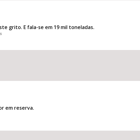
te grito. E fala-se em 19 mil toneladas.
es
or em reserva.