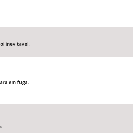
oi inevitavel.
rara em fuga.
es