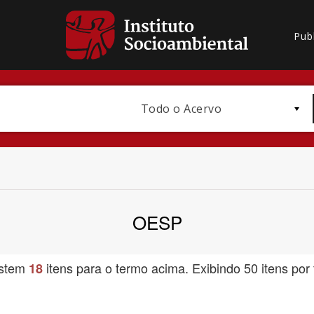
Pub
Todo o Acervo
OESP
Bioma / Bacia
istem
itens para o termo acima. Exibindo 50 itens por 
18
Subtema