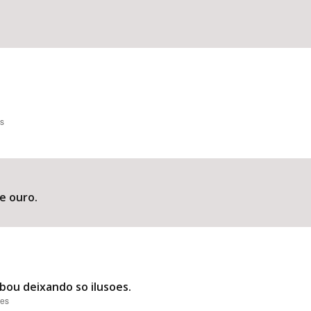
es
e ouro.
bou deixando so ilusoes.
ões