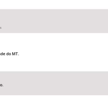
es
ade do MT.
o.