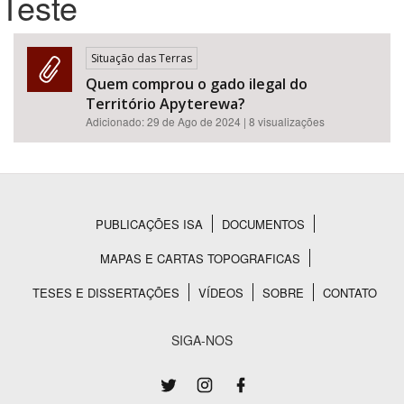
Teste
Bioma / Bacia
Situação das Terras
Quem comprou o gado ilegal do
Tema
Território Apyterewa?
Adicionado:
29 de Ago de 2024
| 8 visualizações
Subtema
Área de Levantamento
PUBLICAÇÕES ISA
DOCUMENTOS
Área Protegida
Rodapé
MAPAS E CARTAS TOPOGRAFICAS
TESES E DISSERTAÇÕES
VÍDEOS
SOBRE
CONTATO
BUSCAR
SIGA-NOS