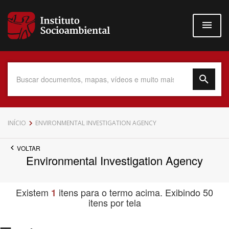
Pular
para
o
conteúdo
principal
Data do Documento
INÍCIO
ENVIRONMENTAL INVESTIGATION AGENCY
VOLTAR
Environmental Investigation Agency
Até
Existem
itens para o termo acima. Exibindo 50
1
itens por tela
Povo Indígena