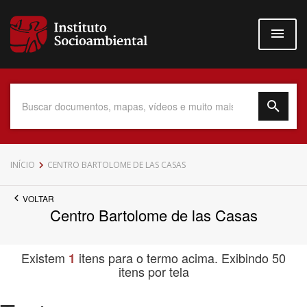
Pular
para
o
conteúdo
principal
Data do Documento
INÍCIO
CENTRO BARTOLOME DE LAS CASAS
VOLTAR
Centro Bartolome de las Casas
Até
Existem
itens para o termo acima. Exibindo 50
1
itens por tela
Povo Indígena