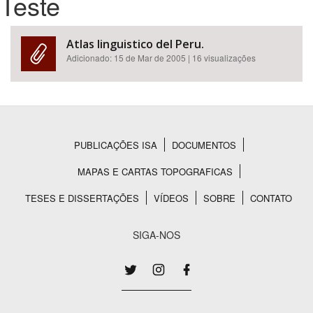
Teste
Bioma / Bacia
Atlas linguistico del Peru.
Adicionado:
15 de Mar de 2005
| 16 visualizações
Tema
Subtema
Área de Levantamento
PUBLICAÇÕES ISA
DOCUMENTOS
Rodapé
MAPAS E CARTAS TOPOGRAFICAS
Área Protegida
TESES E DISSERTAÇÕES
VÍDEOS
SOBRE
CONTATO
BUSCAR
SIGA-NOS