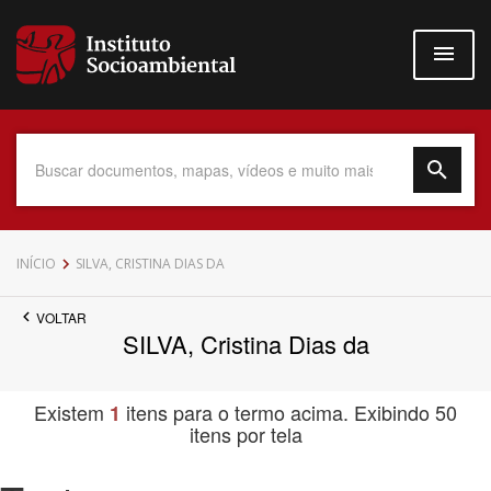
Pular
para
o
conteúdo
principal
Data do Documento
INÍCIO
SILVA, CRISTINA DIAS DA
VOLTAR
SILVA, Cristina Dias da
Até
Existem
itens para o termo acima. Exibindo 50
1
itens por tela
Povo Indígena