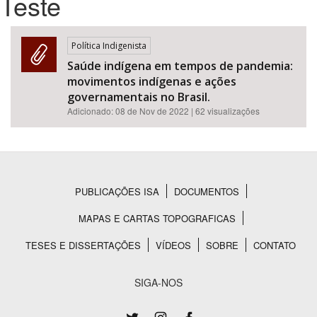
Teste
Bioma / Bacia
Política Indigenista
Saúde indígena em tempos de pandemia:
Tema
movimentos indígenas e ações
governamentais no Brasil.
Subtema
Adicionado:
08 de Nov de 2022
| 62 visualizações
Área de Levantamento
Área Protegida
PUBLICAÇÕES ISA
DOCUMENTOS
Rodapé
MAPAS E CARTAS TOPOGRAFICAS
BUSCAR
TESES E DISSERTAÇÕES
VÍDEOS
SOBRE
CONTATO
SIGA-NOS