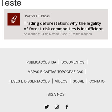
Teste
Bioma / Bacia
Políticas Públicas
Trading deforestation: why the legality
Tema
of forest-risk commodities is insufficient.
Adicionado:
24 de Nov de 2022
| 13 visualizações
Subtema
Área de Levantamento
PUBLICAÇÕES ISA
DOCUMENTOS
Área Protegida
Rodapé
MAPAS E CARTAS TOPOGRAFICAS
TESES E DISSERTAÇÕES
VÍDEOS
SOBRE
CONTATO
BUSCAR
SIGA-NOS