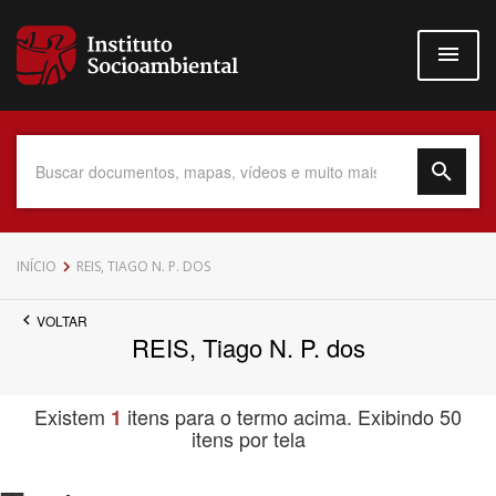
Pular
para
o
conteúdo
principal
Data do Documento
INÍCIO
REIS, TIAGO N. P. DOS
VOLTAR
REIS, Tiago N. P. dos
Até
Existem
itens para o termo acima. Exibindo 50
1
itens por tela
Povo Indígena