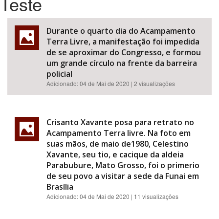
Teste
Bioma / Bacia
Durante o quarto dia do Acampamento
Terra Livre, a manifestação foi impedida
Tema
de se aproximar do Congresso, e formou
um grande círculo na frente da barreira
policial
Subtema
Adicionado:
04 de Mai de 2020
| 2 visualizações
Área de Levantamento
Crisanto Xavante posa para retrato no
Área Protegida
Acampamento Terra livre. Na foto em
suas mãos, de maio de1980, Celestino
Xavante, seu tio, e cacique da aldeia
BUSCAR
Parabubure, Mato Grosso, foi o primerio
de seu povo a visitar a sede da Funai em
Brasília
Adicionado:
04 de Mai de 2020
| 11 visualizações