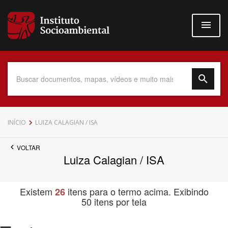
Pular
para
o
conteúdo
principal
Data do Documento
INÍCIO
LUIZA CALAGIAN / ISA
VOLTAR
Luiza Calagian / ISA
Até
Existem
itens para o termo acima. Exibindo
26
50 itens por tela
Povo Indígena