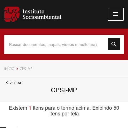
Pular
para
o
conteúdo
principal
Data do Documento
INÍCIO
CPSI-MP
VOLTAR
CPSI-MP
Até
Existem
itens para o termo acima. Exibindo 50
1
itens por tela
Povo Indígena