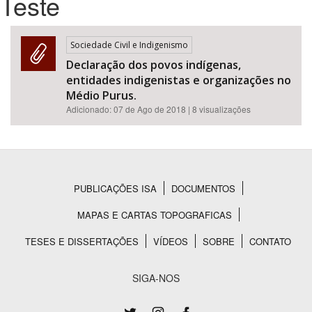
Teste
Bioma / Bacia
Sociedade Civil e Indigenismo
Declaração dos povos indígenas,
Tema
entidades indigenistas e organizações no
Médio Purus.
Subtema
Adicionado:
07 de Ago de 2018
| 8 visualizações
Área de Levantamento
Área Protegida
PUBLICAÇÕES ISA
DOCUMENTOS
Rodapé
MAPAS E CARTAS TOPOGRAFICAS
BUSCAR
TESES E DISSERTAÇÕES
VÍDEOS
SOBRE
CONTATO
SIGA-NOS