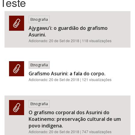
Teste
Bioma / Bacia
Etnografia
Ajygawu'i: o guardião do grafismo
Tema
Asurini.
Adicionado:
20 de Set de 2018
| 118 visualizações
Subtema
Área de Levantamento
Etnografia
Grafismo Asurini: a fala do corpo.
Área Protegida
Adicionado:
20 de Set de 2018
| 121 visualizações
BUSCAR
Etnografia
O grafismo corporal dos Asurini do
Koatinemo: preservação cultural de um
povo indígena.
Adicionado:
20 de Set de 2018
| 747 visualizações