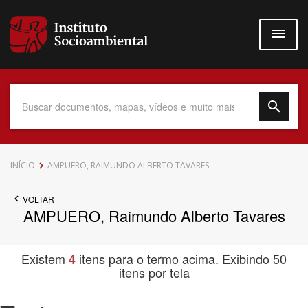
Pular
para
o
conteúdo
principal
Data do Documento
INÍCIO
AMPUERO, RAIMUNDO ALBERTO TAVARES
VOLTAR
AMPUERO, Raimundo Alberto Tavares
Até
Existem
itens para o termo acima. Exibindo 50
4
itens por tela
Povo Indígena