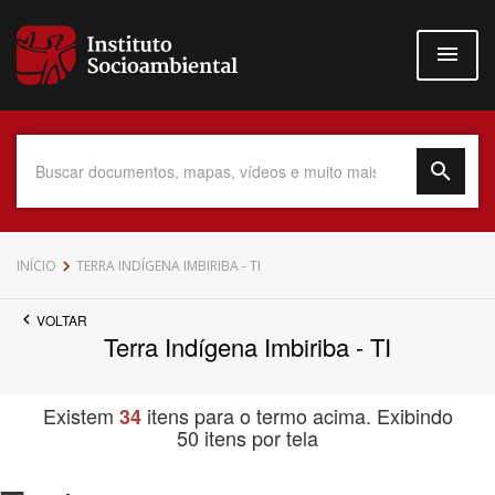
Pular
para
o
conteúdo
principal
Data do Documento
INÍCIO
TERRA INDÍGENA IMBIRIBA - TI
VOLTAR
Terra Indígena Imbiriba - TI
Até
Existem
itens para o termo acima. Exibindo
34
50 itens por tela
Povo Indígena