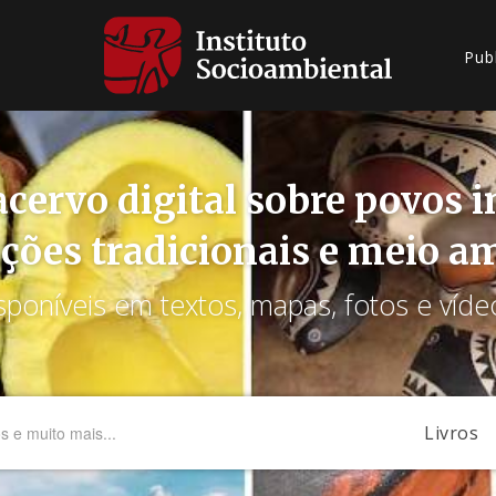
Pub
cervo digital sobre povos 
ções tradicionais e meio a
sponíveis em textos, mapas, fotos e víde
Livros