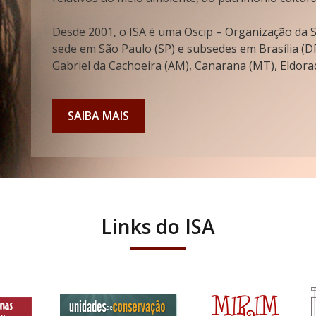
Desde 2001, o ISA é uma Oscip – Organização da So
sede em São Paulo (SP) e subsedes em Brasília (DF
Gabriel da Cachoeira (AM), Canarana (MT), Eldorad
SAIBA MAIS
Links do ISA