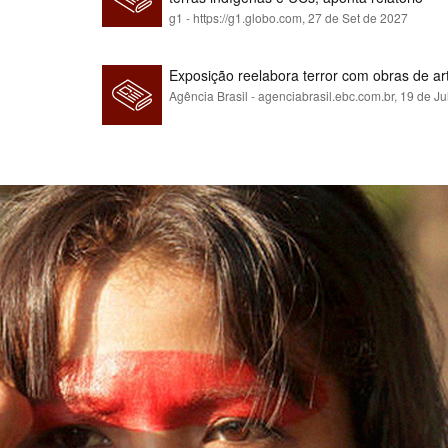
g1 - https://g1.globo.com,
27 de Set de 2027
Exposição reelabora terror com obras de a
Agência Brasil - agenciabrasil.ebc.com.br,
19 de Ju