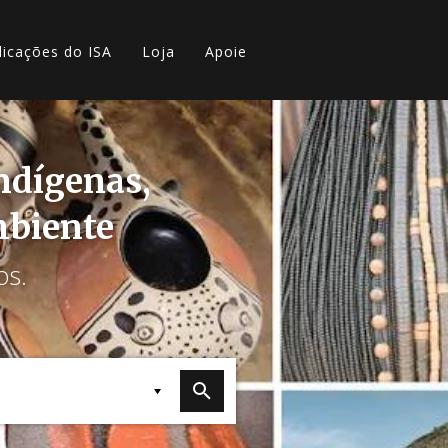
licações do ISA
Loja
Apoie
indígenas,
mbiente
os.