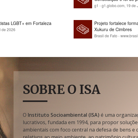
g1 - g1.globo.com,
19 de 
rtistas LGBT+ em Fortaleza
Projeto fortalece fo
Xukuru de Cimbres
l de 2026
Brasil de Fato - www.brasi
SOBRE O ISA
O
Instituto Socioambiental (ISA)
é uma organizaçã
lucrativos, fundada em 1994, para propor soluçõe
ambientais com foco central na defesa de bens e di
relativos ao meio ambiente, ao patrimônio cultura