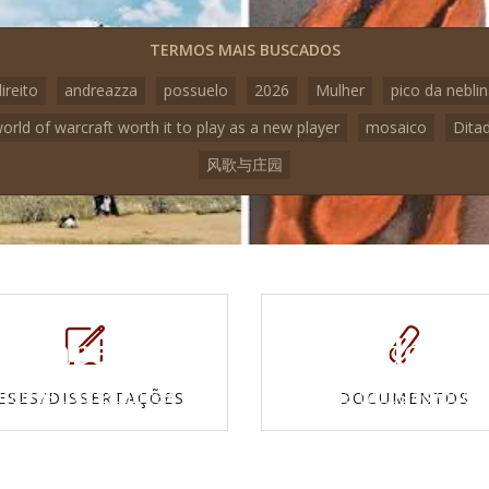
TERMOS MAIS BUSCADOS
ireito
andreazza
possuelo
2026
Mulher
pico da nebli
world of warcraft worth it to play as a new player
mosaico
Dita
风歌与庄园
Mapas e
Vídeos
Cartas topográficas
Veja todos os vídeo
ESES/DISSERTAÇÕES
DOCUMENTOS