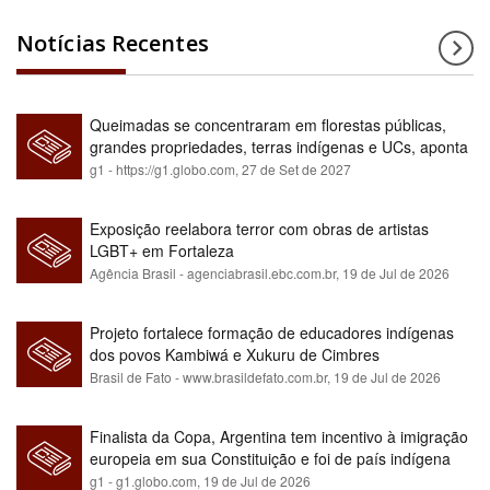
Notícias Recentes
Queimadas se concentraram em florestas públicas,
grandes propriedades, terras indígenas e UCs, aponta
relatório
g1 - https://g1.globo.com,
27 de Set de 2027
Exposição reelabora terror com obras de artistas
LGBT+ em Fortaleza
Agência Brasil - agenciabrasil.ebc.com.br,
19 de Jul de 2026
Projeto fortalece formação de educadores indígenas
dos povos Kambiwá e Xukuru de Cimbres
Brasil de Fato - www.brasildefato.com.br,
19 de Jul de 2026
Finalista da Copa, Argentina tem incentivo à imigração
europeia em sua Constituição e foi de país indígena
para maioria branca
g1 - g1.globo.com,
19 de Jul de 2026