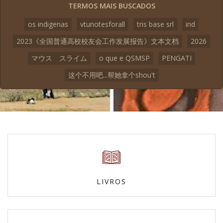
TERMOS MAIS BUSCADOS
os indigenas
vtunotesforall
tris base srl
ind
2023《全国普通高校校友会工作发展报告》文本文档
2026
マウス スライム
o que e QSMSP
PENGATI
这个不用吧...帮她拿个shou't
LIVROS