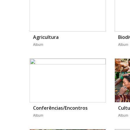
Área de Levantamento
Agricultura
Biodi
Album
Album
Conferências/Encontros
Cultu
Album
Album