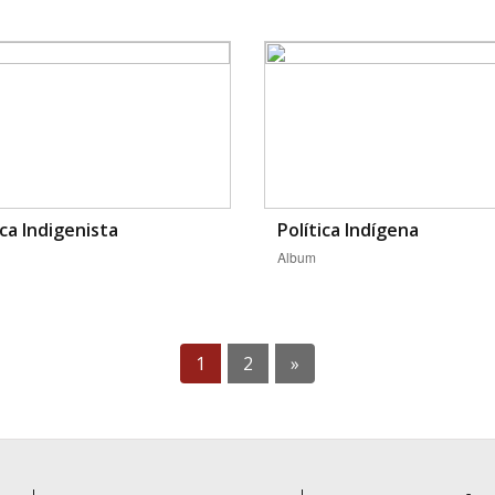
ica Indigenista
Política Indígena
Album
1
2
»