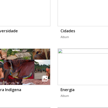
Área Protegida
versidade
Cidades
Album
ra Indígena
Energia
Album