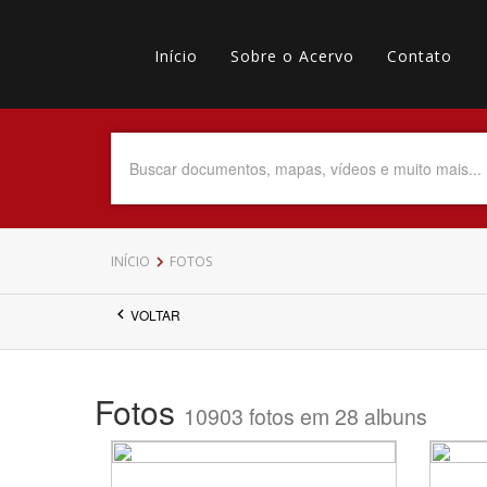
Pular
Main
para
o
Início
Sobre o Acervo
Contato
navigation
Menu
conteúdo
principal
secundário
Data do Documento
Até
INÍCIO
FOTOS
VOLTAR
Povo Indígena
Fotos
10903 fotos em 28 albuns
Tema