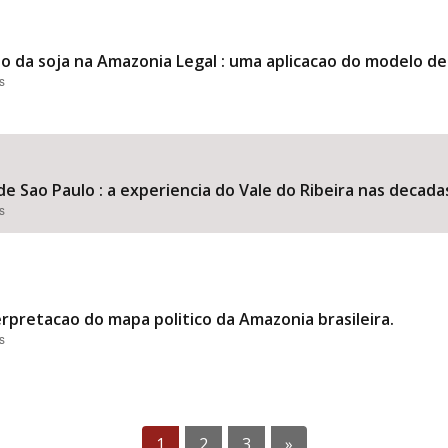
ao da soja na Amazonia Legal : uma aplicacao do modelo d
s
e Sao Paulo : a experiencia do Vale do Ribeira nas decada
s
terpretacao do mapa politico da Amazonia brasileira.
s
1
2
3
»