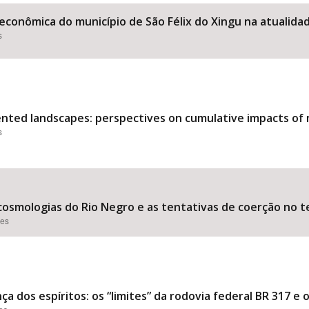
econômica do município de São Félix do Xingu na atualida
s
Área Protegida
nted landscapes: perspectives on cumulative impacts of m
s
cosmologias do Rio Negro e as tentativas de coerção no te
ões
ça dos espíritos: os “limites” da rodovia federal BR 317 e 