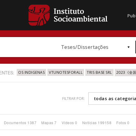
Pub
Teses/Dissertações
ENTES:
OS INDIGENAS
VTUNOTESFORALL
TRIS BASE SRL
2023《
todas as categori
FILTRAR POR:
Bioma / Bacia
Documentos 1387
Mapas 7
Vídeos 0
Notícias 199158
Fotos 0
Subtema