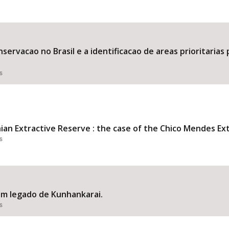
servacao no Brasil e a identificacao de areas prioritarias
s
an Extractive Reserve : the case of the Chico Mendes Extr
s
um legado de Kunhankarai.
s