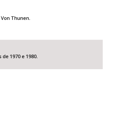
e Von Thunen.
s de 1970 e 1980.