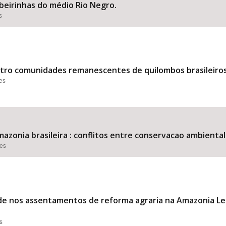
beirinhas do médio Rio Negro.
s
ro comunidades remanescentes de quilombos brasileiros
ões
 Amazonia brasileira : conflitos entre conservacao ambient
ões
dade nos assentamentos de reforma agraria na Amazonia Leg
s