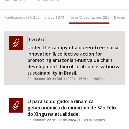
Bioma / Bacia
Publicações ISA 256
Livros 1673
Teses/Dissertações 226
Documen
Tema
Florestas
Subtema
Under the canopy of a queen-tree: social
innovation & collective action for
Área de Levantamento
promoting amazonian-nut value chain
development, biocultural conservation &
sustainability in Brazil.
Área Protegida
Adicionado:
09 de Set de 2024
| 16 visualizações
BUSCAR
O paraíso do gado: a dinâmica
geoeconômica do município de São Félix
do Xingu na atualidade.
Adicionado:
22 de Out de 2024
| 18 visualizações