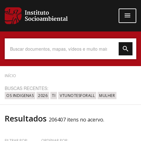
Pular
para
o
conteúdo
principal
Data do Documento
INÍCIO
BUSCAS RECENTES:
OS INDIGENAS
2026
TI
VTUNOTESFORALL
MULHER
Até
Resultados
206407 itens no acervo.
Povo Indígena
FILTRAR POR:
ORDENAR POR: