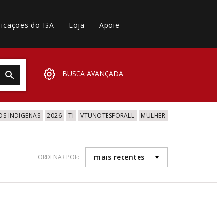
licações do ISA
Loja
Apoie
BUSCA AVANÇADA
OS INDIGENAS
2026
TI
VTUNOTESFORALL
MULHER
mais recentes
ORDENAR POR: