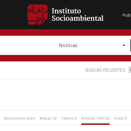
Pub
Notícias
BUSCAS RECENTES:
Bioma / Bacia
Documentos 4624
Mapas 32
Vídeos 9
Notícias 199158
Fotos 5
Subtema