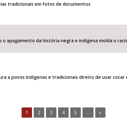
ias tradicionais em fotos de documentos
o o apagamento da história negra e indígena molda o raci
ra a povos indígenas e tradicionais direito de usar coca
1
2
3
4
5
…
»