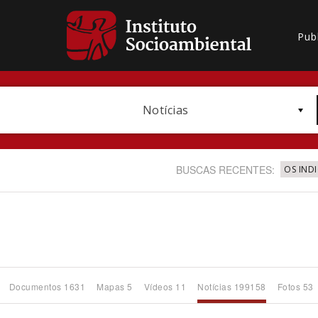
Pub
Notícias
BUSCAS RECENTES:
OS IND
Bioma / Bacia
Documentos 1631
Mapas 5
Vídeos 11
Notícias 199158
Fotos 53
Subtema