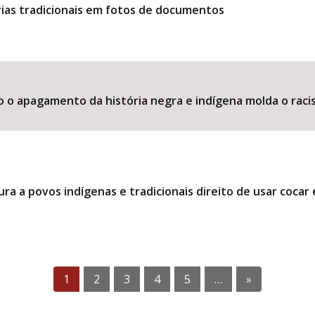
ias tradicionais em fotos de documentos
o o apagamento da história negra e indígena molda o raci
ra a povos indígenas e tradicionais direito de usar coca
1
2
3
4
5
…
»