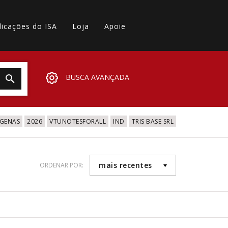
licações do ISA
Loja
Apoie
BUSCA AVANÇADA
IGENAS
2026
VTUNOTESFORALL
IND
TRIS BASE SRL
mais recentes
ORDENAR POR: