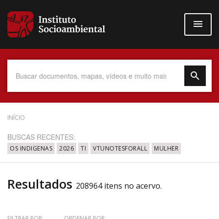
Pular
para
o
conteúdo
principal
Data do Documento
INÍCIO
BUSCAS RECENTES:
OS INDIGENAS
2026
TI
VTUNOTESFORALL
MULHER
Até
Resultados
208964 itens no acervo.
Povo Indígena
FILTRAR POR:
ORDENAR POR: