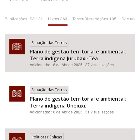
Bioma / Bacia
Publicações ISA 121
Livros 863
Teses/Dissertações 135
Document
Tema
Situação das Terras
Subtema
Plano de gestão territorial e ambiental:
Terra indígena Jurubaxi-Téa.
Área de Levantamento
Adicionado:
16 de Abr de 2025
| 37 visualizações
Área Protegida
Situação das Terras
Plano de gestão territorial e ambiental:
BUSCAR
Terra indígena Uneiuxi.
Adicionado:
16 de Abr de 2025
| 51 visualizações
Políticas Públicas