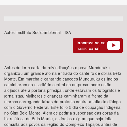
Bioma / Bacia
Tema
Autor:
Instituto Socioambiental - ISA
Inscreva-se
no
Subtema
nosso
canal
Área de Levantamento
Antes de ler a carta de reivindicações o povo Munduruku
Área Protegida
organizou um grande ato na entrada do canteiro de obras Belo
Monte. Em marcha e cantando canções Munduruku os índios
caminharam do escritório central da empresa, onde estão
alojados até a portaria principal, onde estavam os fotógrafos e
BUSCAR
jornalistas. Mulheres e crianças caminharam a frente da
marcha carregando faixas de protesto contra a falta de diálogo
com o Governo Federal. Este foi o 5 dia de ocupação indígena
no Sítio Belo Monte. Além de pedir a suspensão das obras da
hidrelétrica de Belo Monte, os índios exigem que seja feita
consulta aos povos da região do Complexo Tapajós antes de