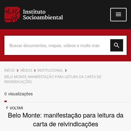
Pular
para
o
conteúdo
principal
Data do Documento
INÍCIO
VÍDEOS
INSTITUCIONAL
BELO MONTE: MANIFESTAÇÃO PARA LEITURA DA CARTA DE
REIVINDICAÇÕES
0
visualizações
Até
VOLTAR
Belo Monte: manifestação para leitura da
carta de reivindicações
Povo Indígena