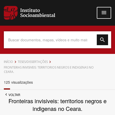
Pular
para
o
conteúdo
principal
Data do Documento
INÍCIO
TESES/DISSERTAÇÕES
FRONTEIRAS INVISIVEIS: TERRITORIOS NEGROS E INDIGENAS NO
CEARA.
125
visualizações
Até
VOLTAR
Fronteiras invisiveis: territorios negros e
indigenas no Ceara.
Povo Indígena