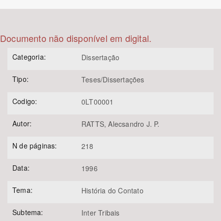
Bioma / Bacia
Documento não disponível em digital.
Tema
Categoria:
Dissertação
Subtema
Tipo:
Teses/Dissertações
Área de Levantamento
Codigo:
0LT00001
Autor:
RATTS, Alecsandro J. P.
Área Protegida
N de páginas:
218
BUSCAR
Data:
1996
Tema:
História do Contato
Subtema:
Inter Tribais