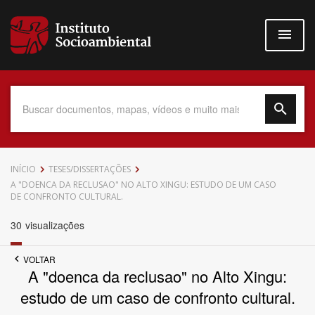
Pular
para
o
conteúdo
principal
Data do Documento
INÍCIO
TESES/DISSERTAÇÕES
A "DOENCA DA RECLUSAO" NO ALTO XINGU: ESTUDO DE UM CASO
DE CONFRONTO CULTURAL.
30
visualizações
Até
VOLTAR
A "doenca da reclusao" no Alto Xingu:
estudo de um caso de confronto cultural.
Povo Indígena