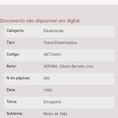
Bioma / Bacia
Documento não disponível em digital.
Tema
Categoria:
Dissertação
Subtema
Tipo:
Teses/Dissertações
Área de Levantamento
Codigo:
QKT00001
Autor:
VERANI, Cibele Barretto Lins
Área Protegida
N de páginas:
396
BUSCAR
Data:
1990
Tema:
Etnografia
Subtema:
Modo de Vida