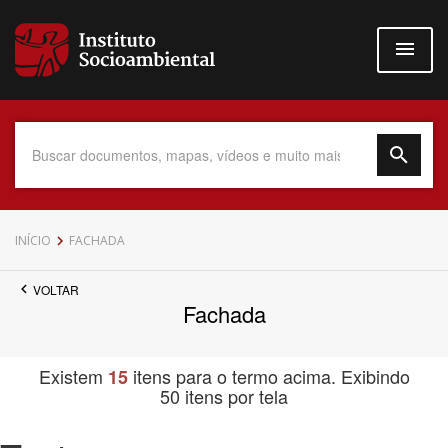
Pular
para
o
conteúdo
principal
Data do Documento
INÍCIO
FACHADA
VOLTAR
Fachada
Até
Existem
itens para o termo acima. Exibindo
15
50 itens por tela
Povo Indígena