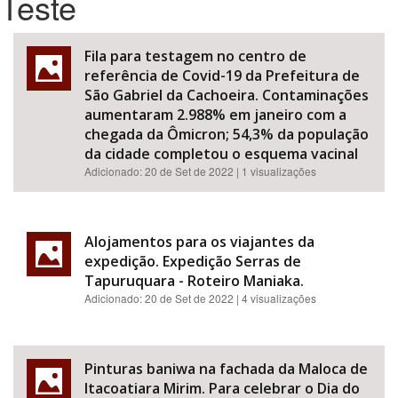
Teste
Bioma / Bacia
Fila para testagem no centro de
referência de Covid-19 da Prefeitura de
Tema
São Gabriel da Cachoeira. Contaminações
aumentaram 2.988% em janeiro com a
chegada da Ômicron; 54,3% da população
Subtema
da cidade completou o esquema vacinal
Adicionado:
20 de Set de 2022
| 1 visualizações
Área de Levantamento
Área Protegida
Alojamentos para os viajantes da
expedição. Expedição Serras de
Tapuruquara - Roteiro Maniaka.
BUSCAR
Adicionado:
20 de Set de 2022
| 4 visualizações
Pinturas baniwa na fachada da Maloca de
Itacoatiara Mirim. Para celebrar o Dia do