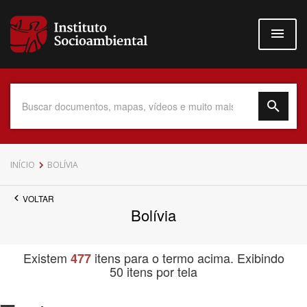
Pular
para
o
conteúdo
principal
Data do Documento
INÍCIO
BOLÍVIA
VOLTAR
Bolívia
Até
Existem
itens para o termo acima. Exibindo
477
50 itens por tela
Povo Indígena