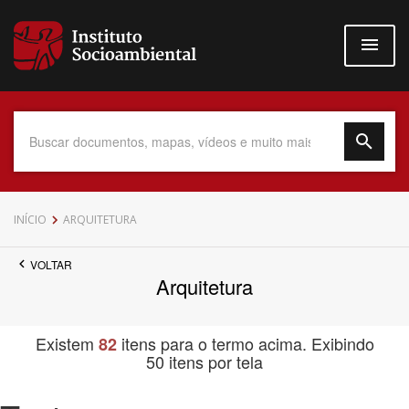
Pular
para
o
conteúdo
principal
Data do Documento
INÍCIO
ARQUITETURA
VOLTAR
Arquitetura
Até
Existem
itens para o termo acima. Exibindo
82
50 itens por tela
Povo Indígena