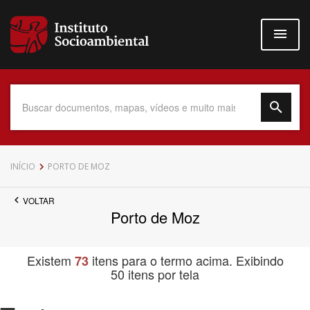
Pular
para
o
conteúdo
principal
Data do Documento
INÍCIO
PORTO DE MOZ
VOLTAR
Porto de Moz
Até
Existem
itens para o termo acima. Exibindo
73
50 itens por tela
Povo Indígena